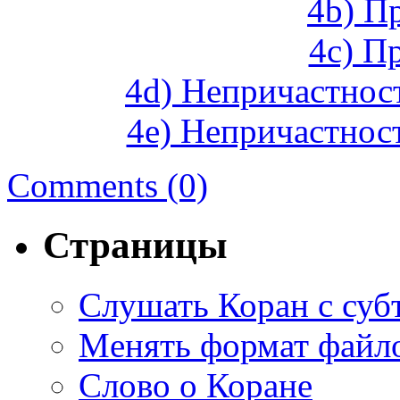
4b) П
4c) П
4d) Непричастнос
4e) Непричастнос
Comments (0)
Страницы
Слушать Коран с суб
Mенять формат файл
Слово о Коране