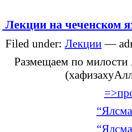
Лекции на чеченском я
Filed under:
Лекции
— adm
Размещаем по милости
(хафизахуАлл
=>пр
“Ялсма
“Ялсма