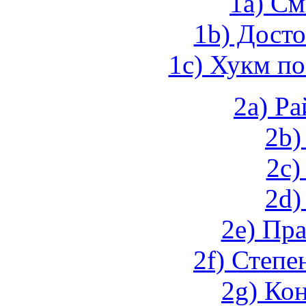
1а) См
1b) Дост
1c) Хукм п
2a) Ра
2b)
2c)
2d)
2e) Пр
2f) Степе
2g) Ко