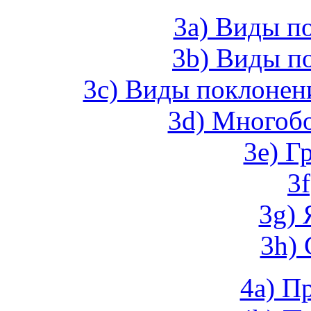
3а) Виды п
3b) Виды п
3c) Виды поклонени
3d) Многоб
3e) Г
3
3g) 
3h) 
4a) П