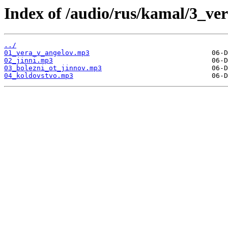
Index of /audio/rus/kamal/3_ve
../
01_vera_v_angelov.mp3
02_jinni.mp3
03_bolezni_ot_jinnov.mp3
04_koldovstvo.mp3