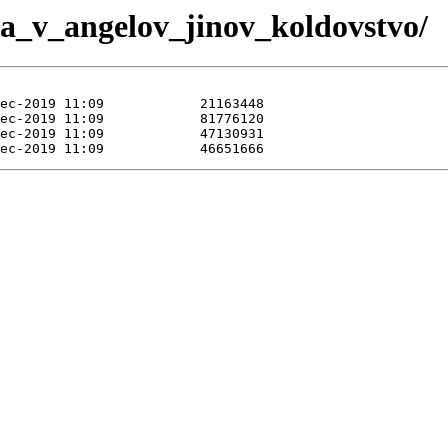
ra_v_angelov_jinov_koldovstvo/