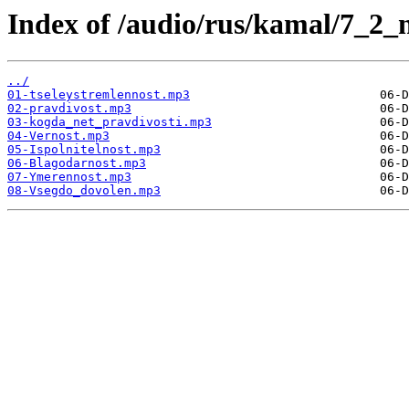
Index of /audio/rus/kamal/7_2_
../
01-tseleystremlennost.mp3
02-pravdivost.mp3
03-kogda_net_pravdivosti.mp3
04-Vernost.mp3
05-Ispolnitelnost.mp3
06-Blagodarnost.mp3
07-Ymerennost.mp3
08-Vsegdo_dovolen.mp3